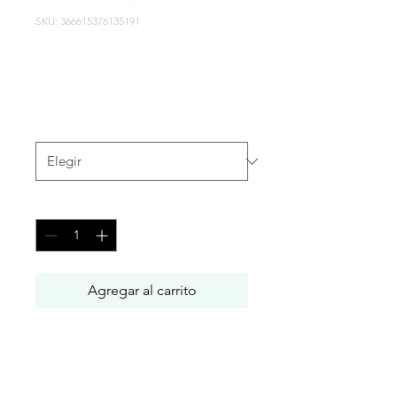
SKU: 366615376135191
Soy un producto
Precio
$7.50
Tamaño
*
Cantidad
*
Agregar al carrito
Soy la descripción de un 
producto. Soy el lugar ideal 
para agregar detalles sobre 