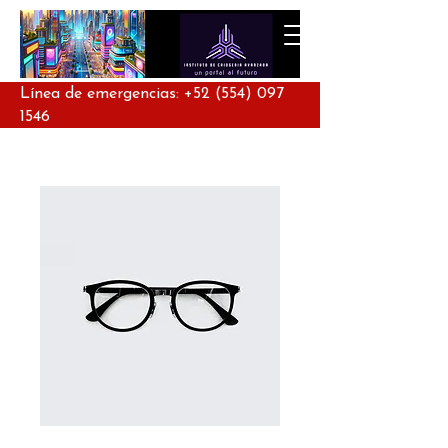
Línea de emergencias:
+52 (554) 097
1546